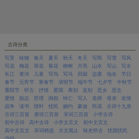
古诗分类
写景
咏物
春天
夏天
秋天
冬天
写雨
写雪
写风
写花
梅花
荷花
菊花
柳树
月亮
山水
写山
写水
长江
黄河
儿童
写鸟
写马
田园
边塞
地名
节日
春节
元宵节
寒食节
清明节
端午节
七夕节
中秋节
重阳节
怀古
抒情
爱国
离别
送别
思乡
思念
爱情
励志
哲理
闺怨
悼亡
写人
老师
母亲
友情
战争
读书
惜时
忧民
婉约
豪放
民谣
古诗十九首
古诗三百首
唐诗三百首
宋词三百首
小学古诗
初中古诗
高中古诗
小学文言文
初中文言文
高中文言文
宋词精选
古文观止
咏史怀古
忧国忧民
诗经