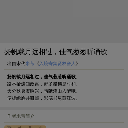
扬帆载月远相过，佳气葱葱听诵歌
出自宋代
米芾
《
入境寄集贤林舍人
》
扬帆载月远相过，佳气葱葱听诵歌
。
路不拾遗知政肃，野多滞穗是时和。
天分秋暑资吟兴，晴献溪山入醉哦。
便捉蟾蜍共研墨，彩笺书尽翦江波。
作者米芾简介