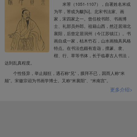
米芾（1051-1107），自署姓名米或
为芊，芾或为黻[fú]。北宋书法家、画
家，宋四家之一。曾任校书郎、书画博
士、礼部员外郎。祖籍山西，然迁居湖北
襄阳，后曾定居润州（今江苏镇江）。书
画自成一家，枯木竹石，山水画独具风格
特点。在书法也颇有造诣，擅篆、隶、
楷、行、草等书体，长于临摹古人书法，
达到乱真程度。
个性怪异，举止颠狂，遇石称“兄”，膜拜不已，因而人称“米
颠”。宋徽宗诏为书画学博士。又称“米襄阳”、“米南宫”。
更多介绍>