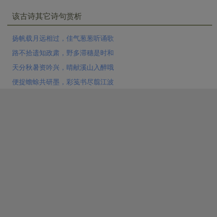
该古诗其它诗句赏析
扬帆载月远相过，佳气葱葱听诵歌
路不拾遗知政肃，野多滞穗是时和
天分秋暑资吟兴，晴献溪山入醉哦
便捉蟾蜍共研墨，彩笺书尽翦江波