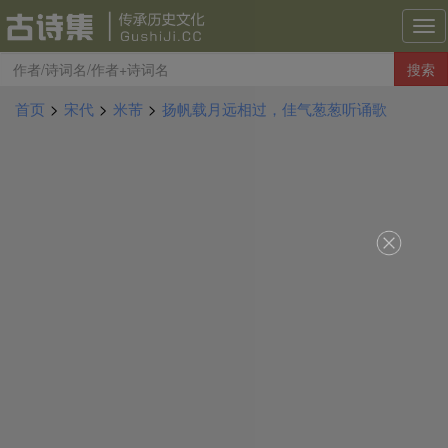
古
诗
搜索
集
导
首页
>
宋代
>
米芾
>
扬帆载月远相过，佳气葱葱听诵歌
航