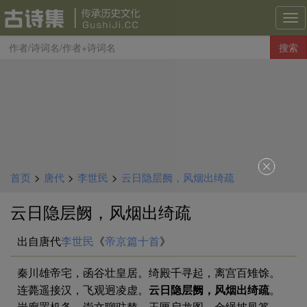
古
诗
搜索
集
导
航
首页
>
唐代
>
李世民
>
云日隐层阙，风烟出绮疏
云日隐层阙，风烟出绮疏
出自唐代
李世民
《
帝京篇十首
》
秦川雄帝宅，函谷壮皇居。绮殿千寻起，离宫百雉馀。
连薨遥接汉，飞观迥凌虚。
云日隐层阙，风烟出绮疏
。
岩廊罢机务，崇文聊驻辇。玉匣启龙图，金绳披凤篆。