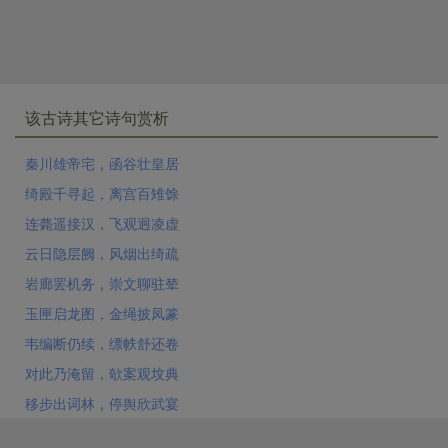
该古诗其它诗句赏析
秦川雄帝宅，函谷壮皇居
绮殿千寻起，离宫百雉馀
连薨遥接汉，飞观迥凌虚
云日隐层阙，风烟出绮疏
岩廊罢机务，崇文聊驻辇
玉匣启龙图，金绳披凤篆
韦编断仍续，缥帙舒还卷
对此乃淹留，欹案观坟典
移步出词林，停舆欣武宴