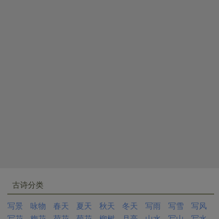
古诗分类
写景
咏物
春天
夏天
秋天
冬天
写雨
写雪
写风
写花
梅花
荷花
菊花
柳树
月亮
山水
写山
写水