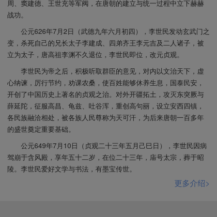
周、窦建德、王世充等军阀，在唐朝的建立与统一过程中立下赫赫
战功。
公元626年7月2日（武德九年六月初四），李世民发动玄武门之
变，杀死自己的兄长太子李建成、四弟齐王李元吉及二人诸子，被
立为太子，唐高祖李渊不久退位，李世民即位，改元贞观。
李世民为帝之后，积极听取群臣的意见，对内以文治天下，虚
心纳谏，厉行节约，劝课农桑，使百姓能够休养生息，国泰民安，
开创了中国历史上著名的贞观之治。对外开疆拓土，攻灭东突厥与
薛延陀，征服高昌、龟兹、吐谷浑，重创高句丽，设立安西四镇，
各民族融洽相处，被各族人民尊称为天可汗，为后来唐朝一百多年
的盛世奠定重要基础。
公元649年7月10日（贞观二十三年五月己巳日），李世民因病
驾崩于含风殿，享年五十二岁，在位二十三年，庙号太宗，葬于昭
陵。李世民爱好文学与书法，有墨宝传世。
更多介绍>