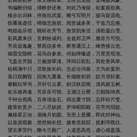
韦编断仍续，缥帙舒还卷。对此乃淹留，欹案观坟典。
移步出词林，停舆欣武宴。雕弓写明月，骏马疑流电。
惊雁落虚弦，啼猿悲急箭。阅赏诚多美，于兹乃忘倦。
鸣笳临乐馆，眺听欢芳节。急管韵朱弦，清歌凝白雪。
彩凤肃来仪，玄鹤纷成列。去兹郑卫声，雅音方可悦。
芳辰追逸趣，禁苑信多奇。桥形通汉上，峰势接云危。
烟霞交隐映，花鸟自参差。何如肆辙迹，万里赏瑶池。
飞盖去芳园，兰桡游翠渚。萍间日彩乱，荷处香风举。
桂楫满中川，弦歌振长屿。岂必汾河曲，方为欢宴所。
落日双阙昏，回舆九重暮。长烟散初碧，皎月澄轻素。
搴幌玩琴书，开轩引云雾。斜汉耿层阁，清风摇玉树。
欢乐难再逢，芳辰良可惜。玉酒泛云罍，兰殽陈绮席。
千钟合尧禹，百兽谐金石。得志重寸阴，忘怀轻尺璧。
建章欢赏夕，二八尽妖妍。罗绮昭阳殿，芬芳玳瑁筵。
佩移星正动，扇掩月初圆。无劳上悬圃，即此对神仙。
以兹游观极，悠然独长想。披卷览前踪，抚躬寻既往。
望古茅茨约，瞻今兰殿广。人道恶高危，虚心戒盈荡。