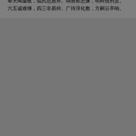
奉天竭诚敬，临民思惠养。纳善察忠谏，明科慎刑赏。
六五诚难继，四三非易仰。广待淳化敷，方嗣云亭响。