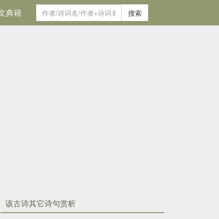
文典籍
搜索
该古诗其它诗句赏析