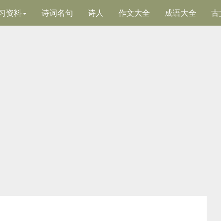
习资料
诗词名句
诗人
作文大全
成语大全
古