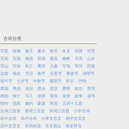
古诗分类
写景
咏物
春天
夏天
秋天
冬天
写雨
写雪
写风
写花
梅花
荷花
菊花
柳树
月亮
山水
写山
写水
长江
黄河
儿童
写鸟
写马
田园
边塞
地名
节日
春节
元宵节
寒食节
清明节
端午节
七夕节
中秋节
重阳节
怀古
抒情
爱国
离别
送别
思乡
思念
爱情
励志
哲理
闺怨
悼亡
写人
老师
母亲
友情
战争
读书
惜时
忧民
婉约
豪放
民谣
古诗十九首
古诗三百首
唐诗三百首
宋词三百首
小学古诗
初中古诗
高中古诗
小学文言文
初中文言文
高中文言文
宋词精选
古文观止
咏史怀古