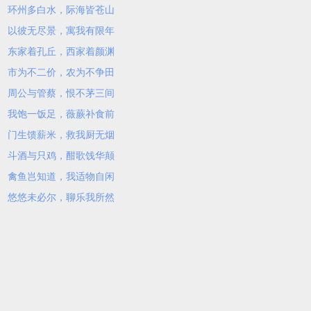
环州多白水，际海皆苍山
以彼无尽景，寓我有限年
东家着孔丘，西家着颜渊
市为不二价，农为不争田
周公与管蔡，恨不茅三间
我饱一饭足，薇蕨补食前
门生馈薪米，救我厨无烟
斗酒与只鸡，酣歌饯华颠
禽鱼岂知道，我适物自闲
悠悠未必尔，聊乐我所然