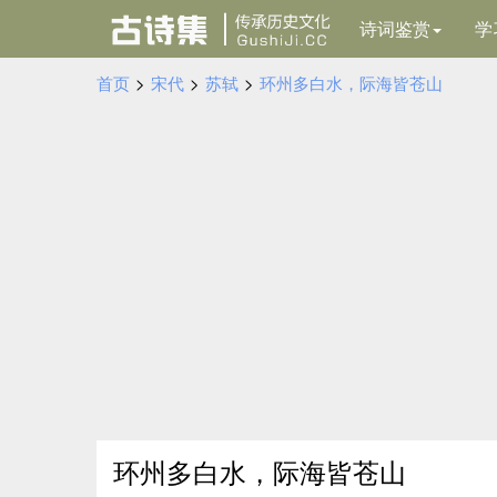
诗词鉴赏
学
首页
>
宋代
>
苏轼
>
环州多白水，际海皆苍山
环州多白水，际海皆苍山