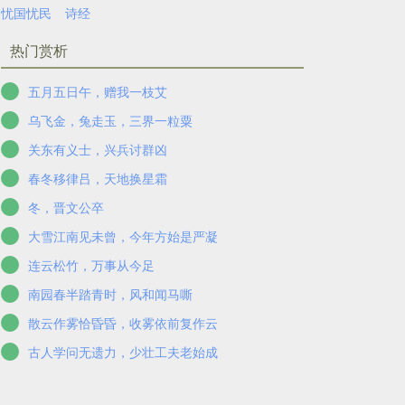
忧国忧民
诗经
热门赏析
五月五日午，赠我一枝艾
乌飞金，兔走玉，三界一粒粟
关东有义士，兴兵讨群凶
春冬移律吕，天地换星霜
冬，晋文公卒
大雪江南见未曾，今年方始是严凝
连云松竹，万事从今足
南园春半踏青时，风和闻马嘶
散云作雾恰昏昏，收雾依前复作云
古人学问无遗力，少壮工夫老始成