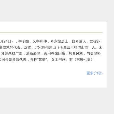
1年8月24日），字子瞻，又字和仲，号东坡居士，自号道人，世称苏
高成就的代表。汉族，北宋眉州眉山（今属四川省眉山市）人。宋
进士。其诗题材广阔，清新豪健，善用夸张比喻，独具风格，与黄庭坚
疾同是豪放派代表，并称“苏辛”。 又工书画。有《东坡七集》、
更多介绍>