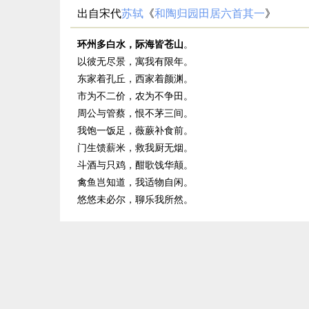
出自宋代
苏轼
《
和陶归园田居六首其一
》
环州多白水，际海皆苍山
。
以彼无尽景，寓我有限年。
东家着孔丘，西家着颜渊。
市为不二价，农为不争田。
周公与管蔡，恨不茅三间。
我饱一饭足，薇蕨补食前。
门生馈薪米，救我厨无烟。
斗酒与只鸡，酣歌饯华颠。
禽鱼岂知道，我适物自闲。
悠悠未必尔，聊乐我所然。