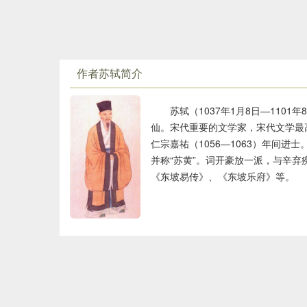
作者苏轼简介
苏轼（1037年1月8日—110
仙。宋代重要的文学家，宋代文学最
仁宗嘉祐（1056—1063）年间
并称“苏黄”。词开豪放一派，与辛弃
《东坡易传》、《东坡乐府》等。