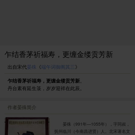
乍结香茅祈福寿，更缠金缕贡芳新
出自宋代
晏殊
《
端午词御阁其三
》
乍结香茅祈福寿，更缠金缕贡芳新
。
丹台素有延生箓，岁岁迎祥在此辰。
作者晏殊简介
晏殊（991年—1055年），字同叔，
抚州临川（今南昌进贤）人。北宋著名文