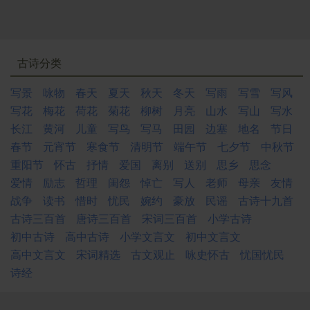
古诗分类
写景
咏物
春天
夏天
秋天
冬天
写雨
写雪
写风
写花
梅花
荷花
菊花
柳树
月亮
山水
写山
写水
长江
黄河
儿童
写鸟
写马
田园
边塞
地名
节日
春节
元宵节
寒食节
清明节
端午节
七夕节
中秋节
重阳节
怀古
抒情
爱国
离别
送别
思乡
思念
爱情
励志
哲理
闺怨
悼亡
写人
老师
母亲
友情
战争
读书
惜时
忧民
婉约
豪放
民谣
古诗十九首
古诗三百首
唐诗三百首
宋词三百首
小学古诗
初中古诗
高中古诗
小学文言文
初中文言文
高中文言文
宋词精选
古文观止
咏史怀古
忧国忧民
诗经