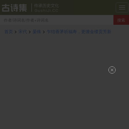
古
诗
搜索
集
导
首页
>
宋代
>
晏殊
>
乍结香茅祈福寿，更缠金缕贡芳新
航