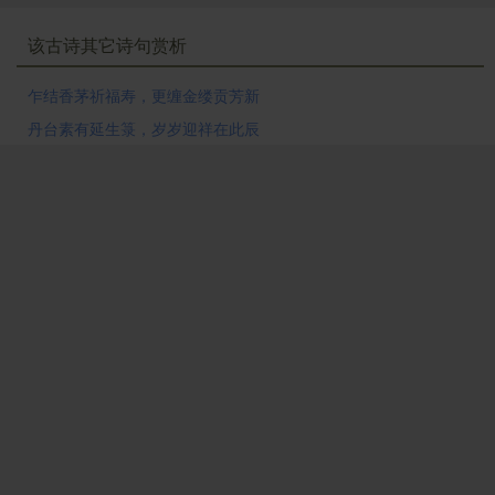
该古诗其它诗句赏析
乍结香茅祈福寿，更缠金缕贡芳新
丹台素有延生箓，岁岁迎祥在此辰