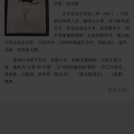
学家、政治家。
生于宋太宗淳化二年（991），十四
岁以神童入试，赐进士出身，命为秘书省
正字，官至右谏议大夫、集贤殿学士、同
平章事兼枢密使、礼部刑部尚书、观文殿
大学士知永兴军、兵部尚书，1055年病逝于京中，封临淄公，谥号
元献，世称晏元献。
晏殊以词著于文坛，尤擅小令，风格含蓄婉丽，与其子晏几
道，被称为“大晏”和“小晏”，又与欧阳修并称“晏欧”；亦工诗善文，
原有集，已散佚。存世有《珠玉词》、《晏元献遗文》、《类要》
残本。
更多介绍>