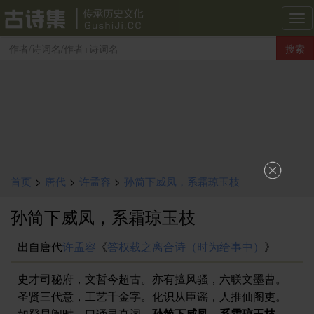
古
诗
搜索
集
导
航
首页
>
唐代
>
许孟容
>
孙简下威凤，系霜琼玉枝
孙简下威凤，系霜琼玉枝
出自唐代
许孟容
《
答权载之离合诗（时为给事中）
》
史才司秘府，文哲今超古。亦有擅风骚，六联文墨曹。
圣贤三代意，工艺千金字。化识从臣谣，人推仙阁吏。
如登昆阆时，口诵灵真词。
孙简下威凤，系霜琼玉枝
。