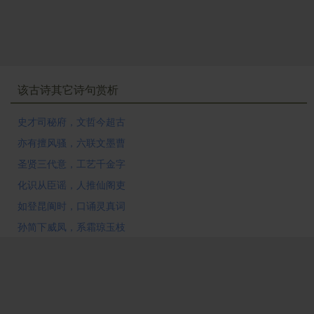
该古诗其它诗句赏析
史才司秘府，文哲今超古
亦有擅风骚，六联文墨曹
圣贤三代意，工艺千金字
化识从臣谣，人推仙阁吏
如登昆阆时，口诵灵真词
孙简下威凤，系霜琼玉枝