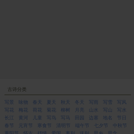
古诗分类
写景
咏物
春天
夏天
秋天
冬天
写雨
写雪
写风
写花
梅花
荷花
菊花
柳树
月亮
山水
写山
写水
长江
黄河
儿童
写鸟
写马
田园
边塞
地名
节日
春节
元宵节
寒食节
清明节
端午节
七夕节
中秋节
重阳节
怀古
抒情
爱国
离别
送别
思乡
思念