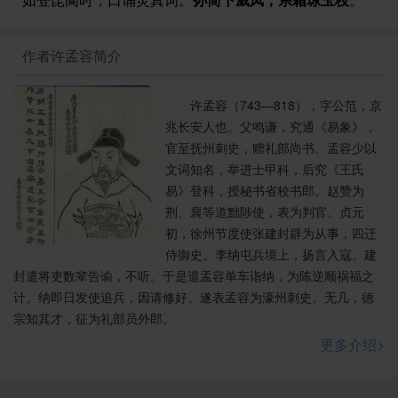
作者许孟容简介
许孟容（743—818），字公范，京
兆长安人也。父鸣谦，究通《易象》，
官至抚州刺史，赠礼部尚书。孟容少以
文词知名，举进士甲科，后究《王氏
易》登科，授秘书省校书郎。赵赞为
荆、襄等道黜陟使，表为判官。贞元
初，徐州节度使张建封辟为从事，四迁
侍御史。李纳屯兵境上，扬言入寇。建
封遣将吏数辈告谕，不听。于是遣孟容单车诣纳，为陈逆顺祸福之
计。纳即日发使追兵，因请修好。遂表孟容为濠州刺史。无几，德
宗知其才，征为礼部员外郎。
更多介绍>