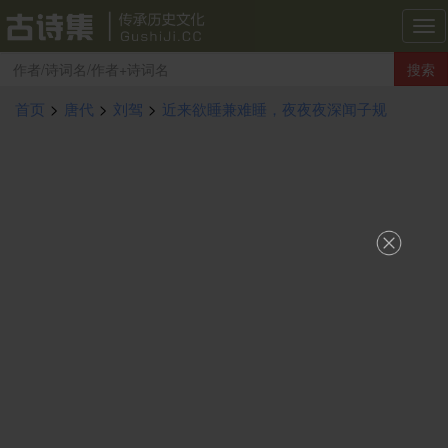
古
诗
搜索
集
导
首页
>
唐代
>
刘驾
>
近来欲睡兼难睡，夜夜夜深闻子规
航