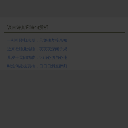
该古诗其它诗句赏析
一别杜陵归未期，只凭魂梦接亲知
近来欲睡兼难睡，夜夜夜深闻子规
几岁干戈阻路岐，忆山心切与心违
时难何处披衷抱，日日日斜空醉归