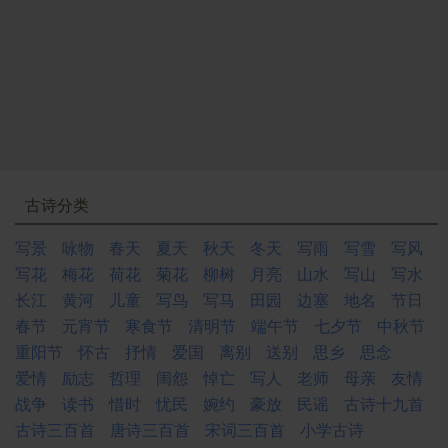
古诗分类
写景
咏物
春天
夏天
秋天
冬天
写雨
写雪
写风
写花
梅花
荷花
菊花
柳树
月亮
山水
写山
写水
长江
黄河
儿童
写鸟
写马
田园
边塞
地名
节日
春节
元宵节
寒食节
清明节
端午节
七夕节
中秋节
重阳节
怀古
抒情
爱国
离别
送别
思乡
思念
爱情
励志
哲理
闺怨
悼亡
写人
老师
母亲
友情
战争
读书
惜时
忧民
婉约
豪放
民谣
古诗十九首
古诗三百首
唐诗三百首
宋词三百首
小学古诗