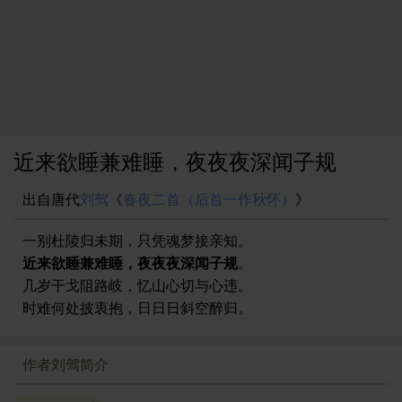
近来欲睡兼难睡，夜夜夜深闻子规
出自唐代
刘驾
《
春夜二首（后首一作秋怀）
》
一别杜陵归未期，只凭魂梦接亲知。
近来欲睡兼难睡，夜夜夜深闻子规
。
几岁干戈阻路岐，忆山心切与心违。
时难何处披衷抱，日日日斜空醉归。
作者刘驾简介