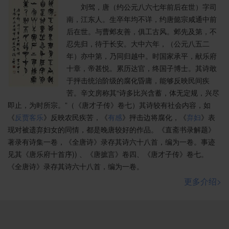
刘驾，唐（约公元八六七年前后在世）字司
南，江东人。生卒年均不详，约唐懿宗咸通中前
后在世。与曹邺友善，俱工古风。邺先及第，不
忍先归，待于长安。大中六年，（公元八五二
年）亦中第，乃同归越中。时国家承平，献乐府
十章，帝甚悦。累历达官，终国子博士。其诗敢
于抨击统治阶级的腐化昏庸，能够反映民间疾
苦。辛文房称其“诗多比兴含蓄，体无定规，兴尽
即止，为时所宗。”（《唐才子传》卷七）其诗较有社会内容，如
《
反贾客乐
》反映农民疾苦，《
有感
》抨击边将腐化，《
弃妇
》表
现对被遗弃妇女的同情，都是晚唐较好的作品。《直斋书录解题》
著录有诗集一卷，《全唐诗》录存其诗六十八首，编为一卷。事迹
见其《唐乐府十首序)) 、《唐摭言》卷四、《唐才子传》卷七。
《全唐诗》录存其诗六十八首，编为一卷。
更多介绍>