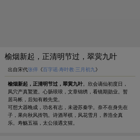
榆烟新起，正清明节过，翠蓂九叶
出自宋代
张倅
《
百字谣·寿叶教·三月初九
》
榆烟新起，正清明节过，翠蓂九叶
。欣会谪仙初度日，
凤穴产真鸑鷟。心肠琅琅，文章锦绣，看镜期勋业。暂
居马帐，后知有赖先觉。
可想大器晚成，功名有志，未逊苏秦学。奈不在身先在
子，果向秋风抟鹗。诗酒琴棋，风花雪月，养浩全真
乐。寿觞五福，太公须遇文猩。