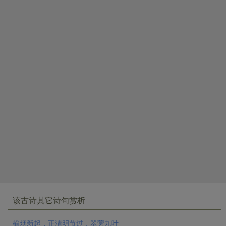
该古诗其它诗句赏析
榆烟新起，正清明节过，翠蓂九叶