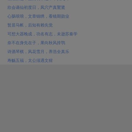
欣会谪仙初度日，凤穴产真鸑鷟
心肠琅琅，文章锦绣，看镜期勋业
暂居马帐，后知有赖先觉
可想大器晚成，功名有志，未逊苏秦学
奈不在身先在子，果向秋风抟鹗
诗酒琴棋，风花雪月，养浩全真乐
寿觞五福，太公须遇文猩