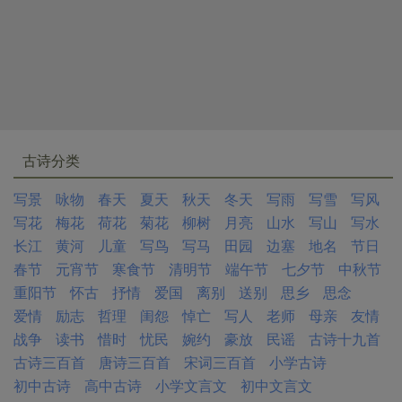
古诗分类
写景
咏物
春天
夏天
秋天
冬天
写雨
写雪
写风
写花
梅花
荷花
菊花
柳树
月亮
山水
写山
写水
长江
黄河
儿童
写鸟
写马
田园
边塞
地名
节日
春节
元宵节
寒食节
清明节
端午节
七夕节
中秋节
重阳节
怀古
抒情
爱国
离别
送别
思乡
思念
爱情
励志
哲理
闺怨
悼亡
写人
老师
母亲
友情
战争
读书
惜时
忧民
婉约
豪放
民谣
古诗十九首
古诗三百首
唐诗三百首
宋词三百首
小学古诗
初中古诗
高中古诗
小学文言文
初中文言文