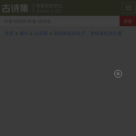
古
诗
搜索
集
导
首页
>
唐代
>
白居易
>
明朝风起应吹尽，夜惜衰红把火看
航