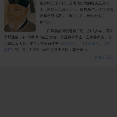
祖父时迁居下邽。是唐代伟大的现实主义诗
人，唐代三大诗人之一。白居易与元稹共同倡
导新乐府运动，世称“元白”，与刘禹锡并
称“刘白”。
白居易的诗歌题材广泛，形式多样，语言
平易通俗，有“诗魔”和“诗王”之称。官至翰林学士、左赞善大夫。有
《白氏长庆集》传世，代表诗作有《
长恨歌
》、《
卖炭翁
》、《
琵
琶行
》等。公元846年白居易去世于洛阳，葬于香山。
更多介绍>