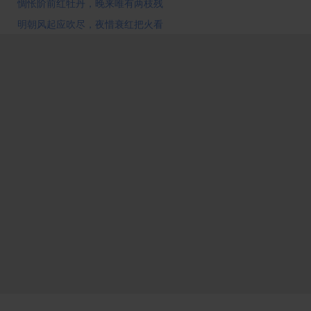
惆怅阶前红牡丹，晚来唯有两枝残
明朝风起应吹尽，夜惜衰红把火看