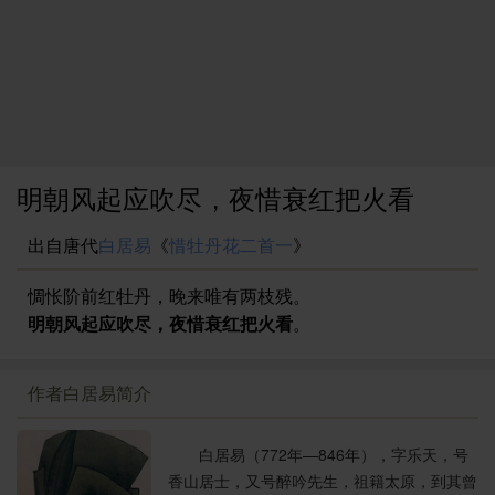
明朝风起应吹尽，夜惜衰红把火看
出自唐代
白居易
《
惜牡丹花二首一
》
惆怅阶前红牡丹，晚来唯有两枝残。
明朝风起应吹尽，夜惜衰红把火看
。
作者白居易简介
白居易（772年—846年），字乐天，号
香山居士，又号醉吟先生，祖籍太原，到其曾