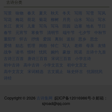
古诗分类
写景
咏物
春天
夏天
秋天
冬天
写雨
写雪
写风
写花
梅花
荷花
菊花
柳树
月亮
山水
写山
写水
长江
黄河
儿童
写鸟
写马
田园
边塞
地名
节日
春节
元宵节
寒食节
清明节
端午节
七夕节
中秋节
重阳节
怀古
抒情
爱国
离别
送别
思乡
思念
爱情
励志
哲理
闺怨
悼亡
写人
老师
母亲
友情
战争
读书
惜时
忧民
婉约
豪放
民谣
古诗十九首
古诗三百首
唐诗三百首
宋词三百首
小学古诗
初中古诗
高中古诗
小学文言文
初中文言文
高中文言文
宋词精选
古文观止
咏史怀古
忧国忧民
诗经
Copyright © 2026
古诗集网
皖ICP备12016986号-3
邮箱：
sjroad@qq.com