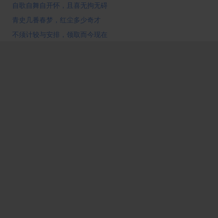
自歌自舞自开怀，且喜无拘无碍
青史几番春梦，红尘多少奇才
不须计较与安排，领取而今现在