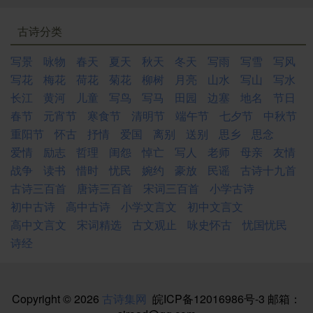
古诗分类
写景
咏物
春天
夏天
秋天
冬天
写雨
写雪
写风
写花
梅花
荷花
菊花
柳树
月亮
山水
写山
写水
长江
黄河
儿童
写鸟
写马
田园
边塞
地名
节日
春节
元宵节
寒食节
清明节
端午节
七夕节
中秋节
重阳节
怀古
抒情
爱国
离别
送别
思乡
思念
爱情
励志
哲理
闺怨
悼亡
写人
老师
母亲
友情
战争
读书
惜时
忧民
婉约
豪放
民谣
古诗十九首
古诗三百首
唐诗三百首
宋词三百首
小学古诗
初中古诗
高中古诗
小学文言文
初中文言文
高中文言文
宋词精选
古文观止
咏史怀古
忧国忧民
诗经
Copyright © 2026
古诗集网
皖ICP备12016986号-3
邮箱：