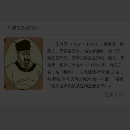
作者朱敦儒简介
朱敦儒 （1081－1159），字希真，洛
阳人。历兵部郎中、临安府通判、秘书郎、
都官员外郎、两浙东路提点刑狱，致仕，居
嘉禾。绍兴二十九年（1159）卒。有词三
卷，名《樵歌》。朱敦儒获得“词俊”之名，
与“诗俊”陈与义等并称为“洛中八俊” （楼钥
《跋朱岩壑鹤赋及送闾丘使君诗》）
更多介绍>