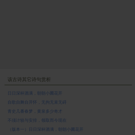
该古诗其它诗句赏析
日日深杯酒满，朝朝小圃花开
自歌自舞自开怀，无拘无束无碍
青史几番春梦，黄泉多少奇才
不须计较与安排，领取而今现在
（版本一）日日深杯酒满，朝朝小圃花开