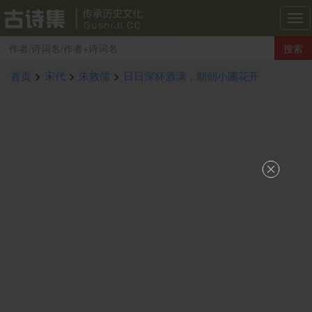
古
诗
搜索
集
导
首页
>
宋代
>
朱敦儒
>
日日深杯酒满，朝朝小圃花开
航