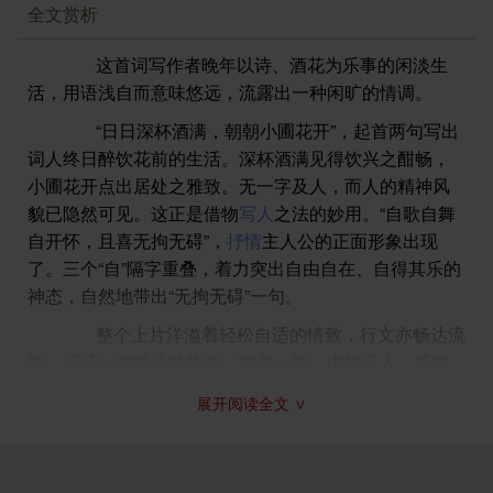
全文赏析
这首词写作者晚年以诗、酒花为乐事的闲淡生
活，用语浅自而意味悠远，流露出一种闲旷的情调。
“日日深杯酒满，朝朝小圃花开”，起首两句写出
词人终日醉饮花前的生活。深杯酒满见得饮兴之酣畅，
小圃花开点出居处之雅致。无一字及人，而人的精神风
貌已隐然可见。这正是借物
写人
之法的妙用。“自歌自舞
自开怀，且喜无拘无碍”，
抒情
主人公的正面形象出现
了。三个“自”隔字重叠，着力突出自由自在、自得其乐的
神态，自然地带出“无拘无碍”一句。
整个上片洋溢着轻松自适的情致，行文亦畅达流
转，宛若一曲悦耳的牧歌。两句一转，由物及人，既敞
露心怀，又避免给人以浅显平直之感。
展开阅读全文 ∨
至下片文情陡变，两个对句表达了作者对世事人
生的认识，所谓人类的历史不过是几场短暂春梦杂沓无
序的联缀，无论怎样的奇士贤才都终究不免归于黄泉。