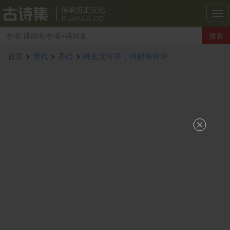
古
诗
搜索
集
导
首页
>
唐代
>
齐己
>
禅玄无可并，诗妙有何评
航