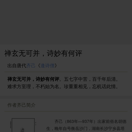
禅玄无可并，诗妙有何评
出自唐代
齐己
《
逢诗僧
》
禅玄无可并，诗妙有何评
。五七字中苦，百千年后清。
难求方至理，不朽始为名。珍重重相见，忘机话此情。
作者齐己简介
齐己（863年—937年）出家前俗名胡德
生，晚年自号衡岳沙门，湖南长沙宁乡县塔