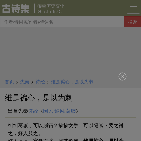
古
诗
搜索
集
导
航
首页
>
先秦
>
诗经
>
维是褊心，是以为刺
维是褊心，是以为刺
出自先秦
诗经
《
国风·魏风·葛屦
》
纠纠葛屦，可以履霜？掺掺女手，可以缝裳？要之襋
之，好人服之。
好人提提，宛然左辟，佩其象揥。
维是褊心，是以为