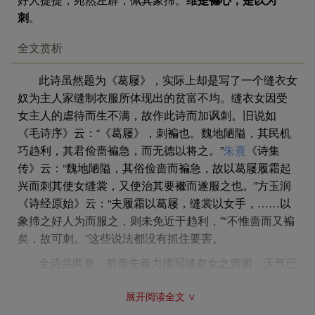
刺
。
全文赏析
此诗虽然题为《葛屦》，实际上却是写了一个缝衣女
奴为主人家缝制衣服所体现出的贫富不均。缝衣女因受
女主人的虐待而生不满，故作此诗而加讽刺。旧说如
《毛诗序》云：“《葛屦》，刺褊也。魏地陋隘，其民机
巧趋利，其君俭啬褊急，而无德以将之。”
朱熹
《诗集
传》云：“魏地陋隘，其俗俭啬而褊急，故以葛屦履霜起
兴而刺其使女缝裳，又使治其要襋而遂服之也。”方玉润
《诗经原始》云：“夫履霜以葛屦，缝裳以女手，……以
象揥之好人为而服之，则未免近于趋利，”“不惟啬而又褊
矣，故可刺。”这些说法都没有抓住要害。
全诗共两章，前章先着力描写缝衣女之穷困：天气已
转寒冷，但她脚上仍然穿着
夏天
的凉鞋；因平时女主人
展开阅读全文 ∨
对她的虐待和吝啬，故她不仅受冻，而且挨饿，双手纤