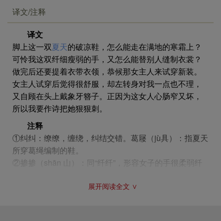
细，瘦弱无力。尽管如此，她还是必须为女主人缝制新
译文/注释
衣。自己受冻，所做新衣非但不能穿身，还要服侍他人
试穿，这非常凄惨。
译文
因前章末尾有“好人服之”句，已引出“好人”，故后章
脚上这一双
夏天
的破凉鞋，怎么能走在满地的寒霜上？
作者笔锋一转，着力描写女主人之富有和傲慢。她穿上
可怜我这双纤细瘦弱的手，又怎么能替别人缝制衣裳？
了缝衣女辛苦制成的新衣，连看都不看她一眼，还故作
做完后还要提着衣带衣领，恭候那女主人来试穿新装。
姿态地拿起簪子自顾梳妆打扮起来。这种举动自然是令
女主人试穿后觉得很舒服，却左转身对我一点也不理，
缝衣女更为愤慨和难以容忍的。
又自顾在头上戴象牙簪子。正因为这女人心肠窄又坏，
所以我要作诗把她狠狠刺。
至此，读者可以清楚地发现，此诗实际上用了一个很
简单而又常见的手法，即对比。作者有意识地将缝衣女
注释
与女主人对照起来描写，两人的距离立刻拉开，一穷一
①纠纠：缭缭，缠绕，纠结交错。葛屦（jù具）：指夏天
富，一奴一主，马上形成鲜明的对照，给人留下了十分
所穿葛绳编制的鞋。
强烈而又深刻的印象。
②掺掺（shān 山）：同“纤纤”，形容女子的手很柔弱纤
细。
除了对比，此诗在艺术上另一个重要的特征，便是细
展开阅读全文 ∨
③要（yāo腰）：腰，作动词。一说钮襻。襋（jí及）：
节的描写。细节描写对塑造人物形象或揭示人物性格常
衣领，作动词。
能起大作用，小说中常有，诗歌中并不常用。由于此诗
④好人：美人，此指富家的女主人。提提（shí 时）：
有两个女性人物在内，所以作者也进行了细节描写，如