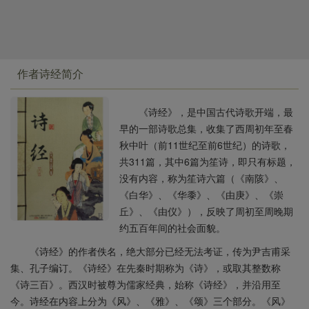
作者诗经简介
《诗经》，是中国古代诗歌开端，最
早的一部诗歌总集，收集了西周初年至春
秋中叶（前11世纪至前6世纪）的诗歌，
共311篇，其中6篇为笙诗，即只有标题，
没有内容，称为笙诗六篇（《南陔》、
《白华》、《华黍》、《由庚》、《崇
丘》、《由仪》），反映了周初至周晚期
约五百年间的社会面貌。
《诗经》的作者佚名，绝大部分已经无法考证，传为尹吉甫采
集、孔子编订。《诗经》在先秦时期称为《诗》，或取其整数称
《诗三百》。西汉时被尊为儒家经典，始称《诗经》，并沿用至
今。诗经在内容上分为《风》、《雅》、《颂》三个部分。《风》