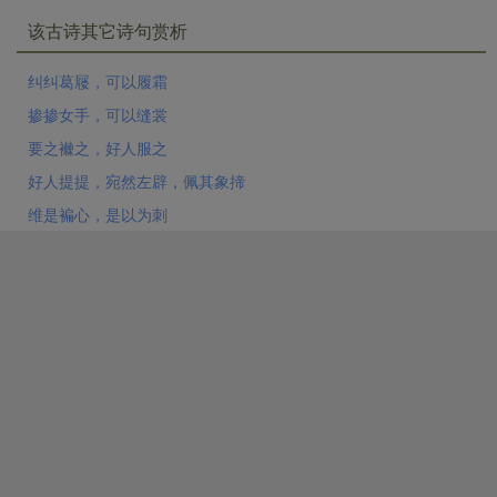
该古诗其它诗句赏析
纠纠葛屦，可以履霜
掺掺女手，可以缝裳
要之襋之，好人服之
好人提提，宛然左辟，佩其象揥
维是褊心，是以为刺