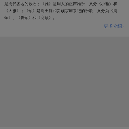
是周代各地的歌谣；《雅》是周人的正声雅乐，又分《小雅》和
《大雅》；《颂》是周王庭和贵族宗庙祭祀的乐歌，又分为《周
颂》、《鲁颂》和《商颂》。
更多介绍>