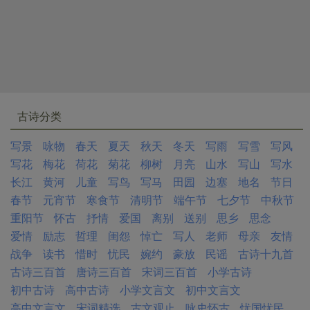
古诗分类
写景
咏物
春天
夏天
秋天
冬天
写雨
写雪
写风
写花
梅花
荷花
菊花
柳树
月亮
山水
写山
写水
长江
黄河
儿童
写鸟
写马
田园
边塞
地名
节日
春节
元宵节
寒食节
清明节
端午节
七夕节
中秋节
重阳节
怀古
抒情
爱国
离别
送别
思乡
思念
爱情
励志
哲理
闺怨
悼亡
写人
老师
母亲
友情
战争
读书
惜时
忧民
婉约
豪放
民谣
古诗十九首
古诗三百首
唐诗三百首
宋词三百首
小学古诗
初中古诗
高中古诗
小学文言文
初中文言文
高中文言文
宋词精选
古文观止
咏史怀古
忧国忧民