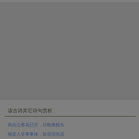
泥。桃李下，春晚未成蹊。墙外见花寻路转，柳阴行马
过莺啼，无处不凄凄。”作法相同，可以类比。
谭献
《复
堂词话》批欧词首句说：“扫处即生。”这就是这三首词在
布局上的共有特点。扫即扫除之扫，生即发生之生。从
这三首的第一句看，都是在说以前一阶段情景的结束，
欧、李两词是说春光已尽，周词是说佳人已散。在未
尽、未散之时，芳菲满眼，花艳掠目，当然有许多动人
的情景可写，可是在已尽、已散之后，还有什么可写的
呢？这样开头，岂不是把可以写的东西都扫除了吗？及
至读下去，才知道下面又发生了另外一番情景。欧词则
写暮春时节的闲淡愁怀，周词则写独步回堤直至归去的
凄凉意绪，李词则写由风住尘香而触发的物是人非的深
沉痛苦。而这些，才是作家所要表现的，也是最动人的
部分，所以叫做“扫处即生”。这好比我们去看一个多幕
该古诗其它诗句赏析
剧，到得晚了一点，走进剧场时，一幕很热闹的戏刚刚
看了一点，就拉幕了，却不知道下面一幕内容如何，等
风住尘香花已尽，日晚倦梳头
到再看下去，才发现原来自己还是赶上了全剧中最精采
物是人非事事休，欲语泪先流
的高潮部分。任何作品所能反映的社会人生都只能是某