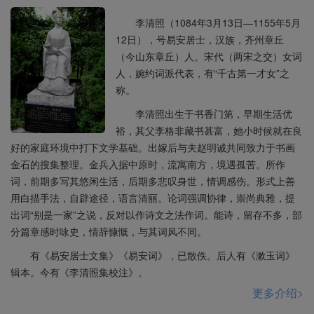
春水向东流。”只是以愁之多比水之多而已。
秦观
《江城
李清照（1084年3月13日—1155年5月
子》云：“便做春江都是泪，流不尽许多愁。”则愁已经物
12日），号易安居士，汉族，齐州章丘
质化，变为可以放在江中，随水流尽的东西了。
李清照
（今山东章丘）人。宋代（两宋之交）女词
等又进一步把它搬上了船，于是愁竟有了重量，不但可
人，婉约词派代表，有“千古第一才女”之
随水而流，并且可以用船来载。董解元《西厢记诸宫
称。
调》中的《仙吕?点绛唇缠令?尾》云：“休问离愁轻重，
李清照出生于书香门第，早期生活优
向个马儿上驮也驮不动。”则把愁从船上卸下，驮在马背
裕，其父李格非藏书甚富，她小时候就在良
上。
王实甫
《西厢记》杂剧《正宫?端正好?收尾》
好的家庭环境中打下文学基础。出嫁后与夫赵明诚共同致力于书画
云：“遍人间烦恼填胸臆，量这些大小车儿如何载得
金石的搜集整理。金兵入据中原时，流寓南方，境遇孤苦。所作
起。”又把愁从马背上卸下，装在车子上。从这些小例子
词，前期多写其悠闲生活，后期多悲叹身世，情调感伤。形式上善
也可以看出文艺必须有所继承，同时必须有所发展的基
用白描手法，自辟途径，语言清丽。论词强调协律，崇尚典雅，提
本道理来。
出词“别是一家”之说，反对以作诗文之法作词。能诗，留存不多，部
分篇章感时咏史，情辞慷慨，与其词风不同。
这首词的整个布局也有值得注意之处。
欧阳修
《采桑
子》云：“群芳过后西湖好，狼藉残红，飞絮蒙蒙，垂柳
有《易安居士文集》《易安词》，已散佚。后人有《漱玉词》
栏干尽日风。笙歌散尽游人去，始觉春空，垂下帘栊，
辑本。今有《李清照集校注》。
双燕归来细雨中。”
周邦彦
《望江南》云：“游妓散，独自
更多介绍>
绕回堤。芳草怀烟迷水曲，密云衔雨暗城西，九陌未沾