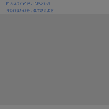
些侧面。
抒情
诗因为受着篇幅的限制，尤其如此。这种
闻说双溪春尚好，也拟泛轻舟
写法，能够把省略了的部分当作背景，以反衬正文，从
只恐双溪舴艋舟，载不动许多愁
而出人意外地加强了正文的感染力量，所以是可取的。
（沈祖棻）