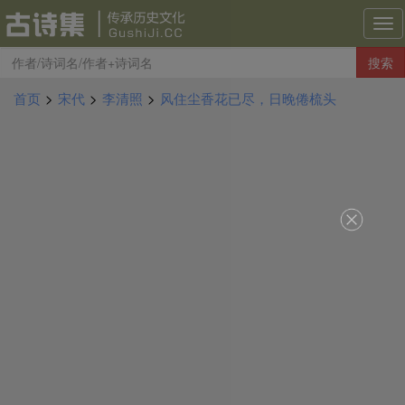
古
诗
搜索
集
导
首页
>
宋代
>
李清照
>
风住尘香花已尽，日晚倦梳头
航