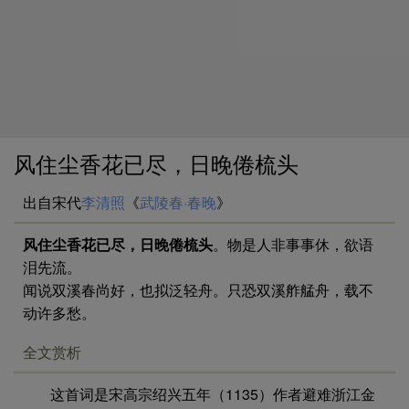
风住尘香花已尽，日晚倦梳头
出自宋代
李清照
《
武陵春·春晚
》
风住尘香花已尽，日晚倦梳头
。物是人非事事休，欲语
泪先流。
闻说双溪春尚好，也拟泛轻舟。只恐双溪舴艋舟，载不
动许多愁。
全文赏析
这首词是宋高宗绍兴五年（1135）作者避难浙江金