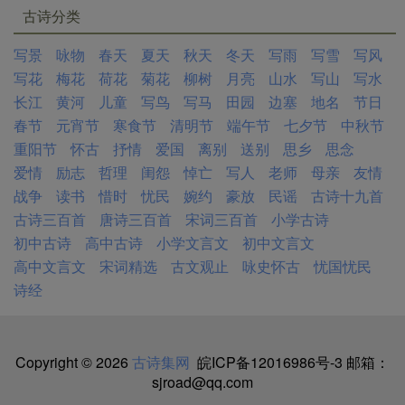
古诗分类
写景
咏物
春天
夏天
秋天
冬天
写雨
写雪
写风
写花
梅花
荷花
菊花
柳树
月亮
山水
写山
写水
长江
黄河
儿童
写鸟
写马
田园
边塞
地名
节日
春节
元宵节
寒食节
清明节
端午节
七夕节
中秋节
重阳节
怀古
抒情
爱国
离别
送别
思乡
思念
爱情
励志
哲理
闺怨
悼亡
写人
老师
母亲
友情
战争
读书
惜时
忧民
婉约
豪放
民谣
古诗十九首
古诗三百首
唐诗三百首
宋词三百首
小学古诗
初中古诗
高中古诗
小学文言文
初中文言文
高中文言文
宋词精选
古文观止
咏史怀古
忧国忧民
诗经
Copyright © 2026
古诗集网
皖ICP备12016986号-3
邮箱：
sjroad@qq.com