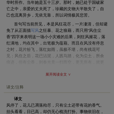
华时所作。当年她是五十三岁。那时，她已处于国破家
亡之中，亲爱的丈夫死了，珍藏的文物大半散失了，自
己也流离异乡，无依无靠，所以词情极其悲苦。
首句写当前所见，本是风狂花尽，一片凄清，但却避
免了从正面描
写风
之狂暴、花之狼藉，而只用“风住尘
香”四字来表明这一场小小灾难的后果，则狂风摧花，落
红满地，均在其中，出笔极为蕴藉。而且在风没有停息
之时，花片纷飞，落红如雨，虽极不堪，尚有残花可
见；风住之后，花已沾泥，人践马踏，化为尘土，所余
痕迹，但有尘香，则春光竟一扫而空，更无所有，就更
为不堪了。所以，“风住尘香”四字，不但含蓄，而且由于
展开阅读全文 ∨
含蓄，反而扩大了容量，使人从中体会到更为丰富的感
情。次句写由于所见如彼，故所为如此。日色已高，头
译文/注释
犹未梳，虽与《凤凰台上忆吹箫》中“起来慵自梳头”语意
全同，但那是生离之愁，这是死别之恨，深浅自别。
译文
三、四两句，由含蓄而转为纵笔直写，点明一切悲
风停了，花儿已凋落殆尽，只有尘土还带有花的香气。
苦，由来都是“物是人非”。而这种“物是人非”，又决不是
抬头看看，日已高，却仍无心梳洗打扮。事物依旧在，