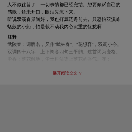
偶然的、个别的、轻微的变化，而是一种极为广泛的、
人不似往昔了，一切事情都已经完结。想要倾诉自己的
剧烈的、带有根本性的、重大的变化，无穷的事情、无
感慨，还未开口，眼泪先流下来。
尽的痛苦，都在其中，故以“事事休”概括。这，真是“一
听说双溪春景尚好，我也打算泛舟前去。只恐怕双溪蚱
部十七史，从何说起”？所以正要想说，眼泪已经直流
蜢般的小船，怕是载不动我内心沉重的忧愁啊！
了。
注释
前两句，含蓄；后两句，真率。含蓄，是由于此情无
武陵春：词牌名，又作“武林春”、“花想容”，双调小令。
处可诉；真率，则由于虽明知无处可诉，而仍然不得不
双调四十八字，上下阕各四句三平韵。这首词为变格。
诉。故似若相反，而实则相成。
尘香：落花触地，尘土也沾染上落花的香气。花：一
作“春”。
上片既极言眼前景色之不堪、心情之凄楚，所以下片
展开阅读全文 ∨
日晚：一作“日落”，一作“日晓”。梳头：古代的妇女习
便宕开，从远处谈起。这位女词人是最喜爱游山玩水
惯，起床后的第一件事是梳妆打扮。
的。据周辉《清波杂志》所载，她在南京的时候，“每值
物是人非：事物依旧在，人不似往昔了。
天大雪，即顶笠、披蓑，循城远览以寻诗”。
冬天
都如
先：一作“珠”，沈际飞《本草堂诗余》注：“一作珠，
此，
春天
就可想而知了。她既然有游览的爱好，又有需
误”。《崇祯历城县志》作“欲泪先流”，误删“语”字。
要借游览以排遣的凄楚心情，而双溪则是金华的风景
说：一作“道”。“尚好”：一作“向好”。双溪：水名，在浙江
区，因此自然而然有泛舟双溪的想法，这也就是《念奴
金华，是唐宋时有名的风光佳丽的游览胜地。有东港、
娇》中所说的“多少游春意”。但事实上，她的痛苦是太大
南港两水汇于金华城南，故曰“双溪”。
了，哀愁是太深了，岂是泛舟一游所能消释？所以在未