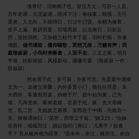
项脊轩，旧南阁子也。室仅方丈，可容一人居。
百年老屋，尘泥渗漉，雨泽下注；每移案，顾视，无可
置者。又北向，不能得日，日过午已昏。余稍为修葺，
使不上漏。前辟四窗，垣墙周庭，以当南日，日影反
照，室始洞然。又杂植兰桂竹木于庭，旧时栏楯，亦遂
增胜。
借书满架，偃仰啸歌，冥然兀坐，万籁有声；而
庭堦寂寂，小鸟时来啄食，人至不去
。三五之夜，明月
半墙，桂影斑驳，风移影动，珊珊可爱。(堦寂寂 一作：
阶寂寂)
然余居于此，多可喜，亦多可悲。先是庭中通南
北为一。迨诸父异爨，内外多置小门，墙往往而是。东
犬西吠，客逾庖而宴，鸡栖于厅。庭中始为篱，已为
墙，凡再变矣。家有老妪，尝居于此。妪，先大母婢
也，乳二世，先妣抚之甚厚。室西连于中闺，先妣尝一
至。妪每谓余曰：”某所，而母立于兹。”妪又曰：”汝姊
在吾怀，呱呱而泣；娘以指叩门扉曰：‘儿寒乎？欲食
乎？’吾从板外相为应答。”语未毕，余泣，妪亦泣。余自