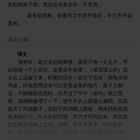
其制稍异于前。然自后余多在外，不常居。
庭有枇杷树，吾妻死之年所手植也，今已亭亭如
盖矣。
译文/注释
译文
项脊轩，是过去的南阁楼。屋里只有一丈见方，可
以容纳一个人居住。这座百年老屋，（屋顶墙上的）泥
土从上边漏下来，积聚的流水一直往下流淌；我每次动
书桌，环视四周没有可以安置桌案的地方。屋子又朝
北，不能被阳光照到，白天过了中午（屋内）就已昏
暗。我稍稍修理了一下，使它不从上面漏土漏雨。在前
面开了四扇窗子，在院子四周砌上围墙，用来挡住南面
射来的日光，日光反射照耀，室内才明亮起来。我在庭
院里随意地种上兰花、桂树、竹子等草木，往日的栏
杆，也增加了新的光彩。家中的（这里不翻译成”借来
的”）书摆满了书架，我仰头高声吟诵诗歌，有时又静静