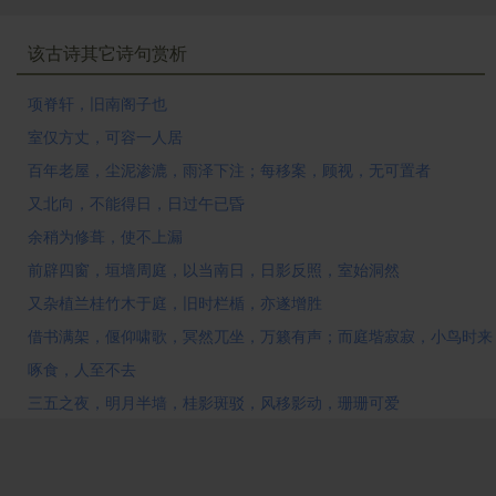
下。渗，透过。漉，漏下。渗漉：从小孔慢慢漏下。
5、雨泽下注：雨水往下倾泻。下，往下。雨泽：雨水。
该古诗其它诗句赏析
6、案：几案，桌子。
7、顾视：环看四周。顾，环视也。（许慎《说文解
项脊轩，旧南阁子也
字》）
室仅方丈，可容一人居
8、不能得日：得日，照到阳光。
百年老屋，尘泥渗漉，雨泽下注；每移案，顾视，无可置者
9、日过午已昏：昏，光线不明。
又北向，不能得日，日过午已昏
10、为（wéi）修葺（qì）。修葺：修缮、修理，修补。
余稍为修葺，使不上漏
11、辟：开。
12、垣墙周庭：庭院四周砌上围墙。垣，在这里名词作
前辟四窗，垣墙周庭，以当南日，日影反照，室始洞然
动词，指砌矮墙。垣墙：砌上围墙。周庭，（于）庭子
又杂植兰桂竹木于庭，旧时栏楯，亦遂增胜
周围。
借书满架，偃仰啸歌，冥然兀坐，万籁有声；而庭堦寂寂，小鸟时来
13、当：挡住
啄食，人至不去
14、洞然：明亮的样子。
三五之夜，明月半墙，桂影斑驳，风移影动，珊珊可爱
15、栏楯（shǔn）：栏杆。纵的叫栏，横的叫楯。
16、增胜：增添了光彩。胜：美景。
17、偃仰：偃，伏下。仰，仰起。偃仰，安居。
18、啸歌：长啸或吟唱。这里指吟咏诗文，显示
豪放
自