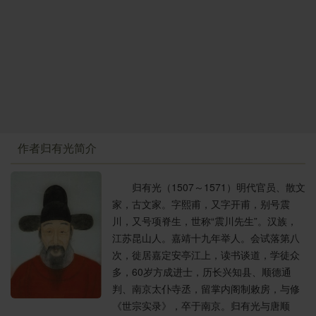
眼泪。我从十五岁起就在轩内
读书
，有一天，祖母来看
我，说：”我的孩子，好久没有见到你的身影了，为什么
整天默默地呆在这里，真像个女孩子呀？”等到离开时，
用手关上门，自言自语地说：”我们家读书人很久没有得
到功名了，（我）孩子的成功，就指日可待了啊！”不一
会，拿着一个象笏过来，说：”这是我祖父太常公宣德年
间拿着去朝见皇帝用的，以后你一定会用到它！”瞻仰回
顾旧日遗物，就像在昨天一样，真让人忍不住放声大
哭。
作者归有光简介
项脊轩的东边曾经是厨房，人们到那里去，必须从
轩前经过。我关着窗子住在里面，时间长了，能够根据
归有光（1507～1571）明代官员、散文
脚步声辨别是谁。项脊轩一共遭过四次火灾，能够不被
家，古文家。字熙甫，又字开甫，别号震
焚毁，大概是有神灵在保护着吧。
川，又号项脊生，世称“震川先生”。汉族，
项脊生说：巴蜀地方有个名叫清的寡妇，她继承了
江苏昆山人。嘉靖十九年举人。会试落第八
丈夫留下的朱砂矿，采矿获利为天下第一，后来秦始皇
次，徙居嘉定安亭江上，读书谈道，学徒众
筑”女怀清台”纪念她。刘备与
曹操
争夺天下，
诸葛亮
出身
多，60岁方成进士，历长兴知县、顺德通
陇中由务农出而建立勋业。当这两个人还待在不为人所
判、南京太仆寺丞，留掌内阁制敕房，与修
知的偏僻角落时，世人又怎么能知道他们呢？我今天居
《世宗实录》，卒于南京。归有光与唐顺