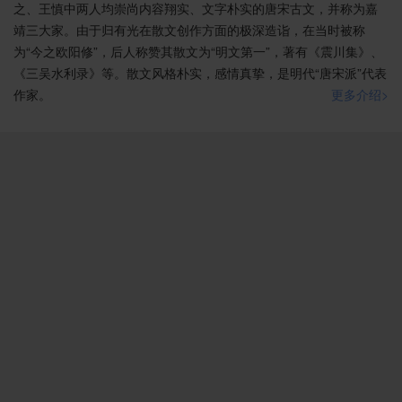
住在这破旧的小屋里，却自得其乐，以为有奇景异致。
之、王慎中两人均崇尚内容翔实、文字朴实的唐宋古文，并称为嘉
如果有知道我这种境遇的人，恐怕会把我看作目光短浅
靖三大家。由于归有光在散文创作方面的极深造诣，在当时被称
的井底之蛙吧！
为“今之欧阳修”，后人称赞其散文为“明文第一”，著有《震川集》、
我作了这篇文章之后，过了五年，我的妻子嫁到我
《三吴水利录》等。散文风格朴实，感情真挚，是明代“唐宋派”代表
家来，她时常来到轩中，向我问一些旧时的事情，有时
作家。
更多介绍>
伏在桌旁学写字。我妻子回娘家探亲，回来转述她的小
妹妹们的话说：”听说姐姐家有个小阁楼，那么，什么叫
小阁楼呢？”这以后六年，我的妻子去世，项脊轩破败没
有整修。又过了两年，我很长时间生病卧床没有什么
（精神上的）寄托，就派人再次修缮南阁子，格局跟过
去稍有不同。然而这之后我多在外边，不常住在这里。
庭院中有一株枇杷树，是我妻子去世那年她亲手种
植的，如今已经高高挺立着，枝叶繁茂像伞一样了。
注释
1、项脊轩，
归有光
家的一间小屋。轩：小的房室。
2、旧：旧日的，原来的。
3、方丈：一丈见方。
4、尘泥渗（shèn）漉（lù）：（屋顶墙头上的）泥土漏