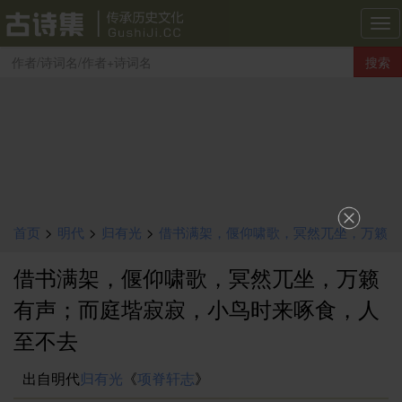
古
诗
搜索
集
导
航
首页
>
明代
>
归有光
>
借书满架，偃仰啸歌，冥然兀坐，万籁
借书满架，偃仰啸歌，冥然兀坐，万籁
有声；而庭堦寂寂，小鸟时来啄食，人至不去
有声；而庭堦寂寂，小鸟时来啄食，人
至不去
出自明代
归有光
《
项脊轩志
》