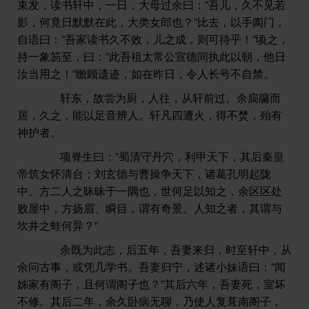
束发，读书轩中，一日，大母过余曰：”吾儿，久不见若
影，何竟日默默在此，大类女郎也？”比去，以手阖门，
自语曰：”吾家读书久不效，儿之成，则可待乎！”顷之，
持一象笏至，曰：”此吾祖太常公宣德间执此以朝，他日
汝当用之！”瞻顾遗迹，如在昨日，令人长号不自禁。
轩东，故尝为厨，人往，从轩前过。余扃牖而
居，久之，能以足音辨人。轩凡四遭火，得不焚，殆有
神护者。
项脊生曰：”蜀清守丹穴，利甲天下，其后秦皇
帝筑女怀清台；刘玄德与曹操争天下，诸葛孔明起陇
中。方二人之昧昧于一隅也，世何足以知之，余区区处
败屋中，方扬眉、瞬目，谓有奇景。人知之者，其谓与
坎井之蛙何异？”
余既为此志，后五年，吾妻来归，时至轩中，从
余问古事，或凭几学书。吾妻归宁，述诸小妹语曰：”闻
姊家有阁子，且何谓阁子也？”其后六年，吾妻死，室坏
不修。其后二年，余久卧病无聊，乃使人复葺南阁子，