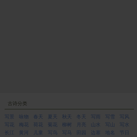
若。啸，口里发出长而清越的声音。
19、冥然兀坐：静静地独自端坐着。兀坐，端坐。
20、万籁有声：自然界的一切声音都能听到。万籁，指
自然界的一切声响。籁，孔穴里发出的声音，也指一般
的声响。
21、三五之夜：农历每月十五的夜晚。
22、珊珊：衣裾玉佩的声音，通”姗”，引申为美好的样
子。
23、迨（dài）诸父异爨（cuàn）：等到伯、叔们分了
家。迨，及，等到。诸父，伯父、叔父的统称。异爨，
分灶做饭，意思是分了家。
24、往往：指到处，处处。而：修饰关系连词。是：这
（样）。
古诗分类
25、东犬西吠：东边的狗对着西边叫。意思是分家后，
狗把原住同一庭院的人当作陌生人。
写景
咏物
春天
夏天
秋天
冬天
写雨
写雪
写风
26、逾（yú）庖（páo）而宴：越过厨房而去吃饭。庖，
写花
梅花
荷花
菊花
柳树
月亮
山水
写山
写水
厨房
长江
黄河
儿童
写鸟
写马
田园
边塞
地名
节日
27、已：已而，随后不久。