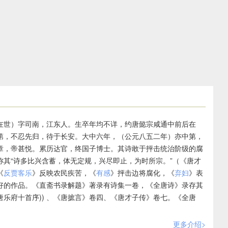
在世）字司南，江东人。生卒年均不详，约唐懿宗咸通中前后在
第，不忍先归，待于长安。大中六年，（公元八五二年）亦中第，
章，帝甚悦。累历达官，终国子博士。其诗敢于抨击统治阶级的腐
其“诗多比兴含蓄，体无定规，兴尽即止，为时所宗。”（《唐才
《
反贾客乐
》反映农民疾苦，《
有感
》抨击边将腐化，《
弃妇
》表
好的作品。《直斋书录解题》著录有诗集一卷，《全唐诗》录存其
乐府十首序)) 、《唐摭言》卷四、《唐才子传》卷七。《全唐
更多介绍>