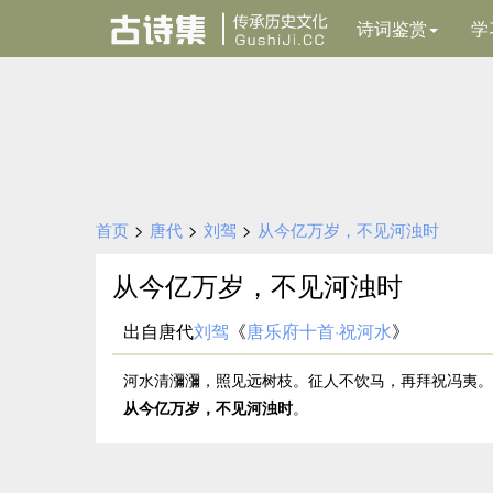
诗词鉴赏
学
首页
>
唐代
>
刘驾
>
从今亿万岁，不见河浊时
从今亿万岁，不见河浊时
出自唐代
刘驾
《
唐乐府十首·祝河水
》
河水清瀰瀰，照见远树枝。征人不饮马，再拜祝冯夷。
从今亿万岁，不见河浊时
。