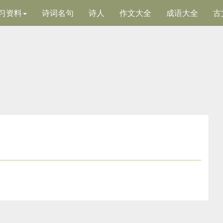
习资料
诗词名句
诗人
作文大全
成语大全
古