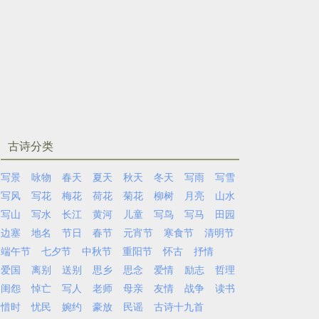
古诗分类
写景
咏物
春天
夏天
秋天
冬天
写雨
写雪
写风
写花
梅花
荷花
菊花
柳树
月亮
山水
写山
写水
长江
黄河
儿童
写鸟
写马
田园
边塞
地名
节日
春节
元宵节
寒食节
清明节
端午节
七夕节
中秋节
重阳节
怀古
抒情
爱国
离别
送别
思乡
思念
爱情
励志
哲理
闺怨
悼亡
写人
老师
母亲
友情
战争
读书
惜时
忧民
婉约
豪放
民谣
古诗十九首