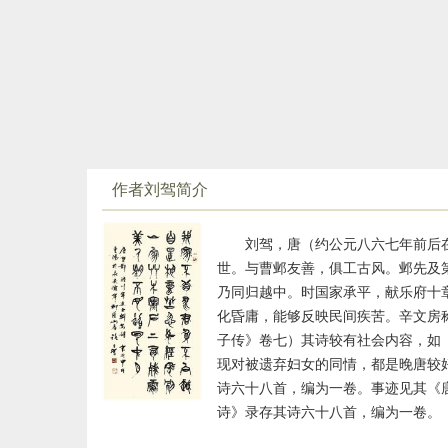
作者刘驾简介
刘驾，唐（约公元八六七年前后
世。与曹邺友善，俱工古风。邺先及
乃同归越中。时国家承平，献乐府十
化昏庸，能够反映民间疾苦。辛文房称
子传》卷七）其诗较有社会内容，如
现对被遗弃妇女的同情，都是晚唐较
诗六十八首，编为一卷。事迹见其《唐
诗》录存其诗六十八首，编为一卷。