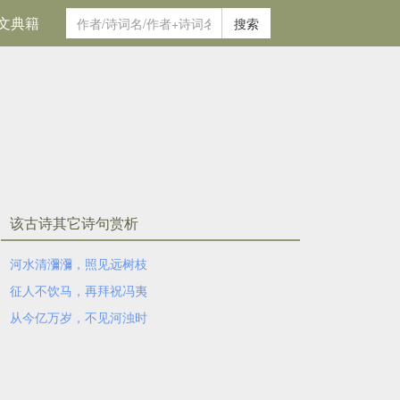
文典籍
搜索
该古诗其它诗句赏析
河水清瀰瀰，照见远树枝
征人不饮马，再拜祝冯夷
从今亿万岁，不见河浊时