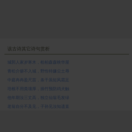
该古诗其它诗句赏析
城郭人家岁寒木，桧柏森森映华屋
青松介僻不入城，野性特嫌尘土辱
中庭冉冉盈尺苗，条干虽短风霜足
培根不用粪壤厚，插竹预防鸡犬触
他年期汝三丈高，独立仙翁毛发绿
老翁自分不及见，子孙见汝知遗直