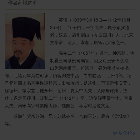
作者苏辙简介
苏辙（1039年3月18日—1112年10月
25日），字子由，一字同叔，晚号颍滨遗
老，汉族，眉州眉山（今属四川）人，北宋
文学家、诗人、宰相，唐宋八大家之一。
嘉祐二年（1057年）进士。神宗朝，为
制置三司条例司属官。因反对王安石变法，
出为河南推官。哲宗时，召为秘书省校书
郎。元祐元年为右司谏，历官御史中丞、尚书右丞、门下侍郎。绍
圣元年因上书言事忤逆哲宗，出知汝州，贬筠州、再谪雷州安置，
移循州。徽宗立，徙永州、岳州，复太中大夫，又降居许州，致
仕，遂定居颍川。政和二年（1112年）卒，追复端明殿学士、宣奉
大夫。南宋高宗时累赠太师、魏国公，孝宗时追谥文定。
苏辙与父亲苏洵、兄长苏轼齐名，合称三苏。著有《栾城集》
等。
更多介绍>