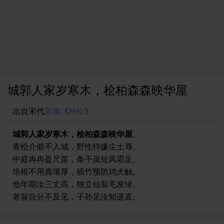
城郭人家岁寒木，桧柏森森映华屋
出自宋代
苏辙
《
种松
》
城郭人家岁寒木，桧柏森森映华屋
。
青松介僻不入城，野性特嫌尘土辱。
中庭冉冉盈尺苗，条干虽短风霜足。
培根不用粪壤厚，插竹预防鸡犬触。
他年期汝三丈高，独立仙翁毛发绿。
老翁自分不及见，子孙见汝知遗直。