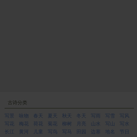
古诗分类
写景
咏物
春天
夏天
秋天
冬天
写雨
写雪
写风
写花
梅花
荷花
菊花
柳树
月亮
山水
写山
写水
长江
黄河
儿童
写鸟
写马
田园
边塞
地名
节日