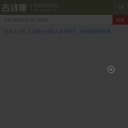
古
诗
搜索
集
导
首页
>
宋代
>
苏辙
>
城郭人家岁寒木，桧柏森森映华屋
航