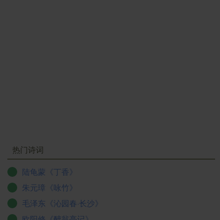
热门诗词
陆龟蒙《丁香》
朱元璋《咏竹》
毛泽东《沁园春·长沙》
欧阳修《醉翁亭记》