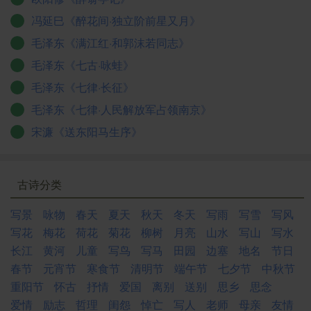
冯延巳《醉花间·独立阶前星又月》
毛泽东《满江红·和郭沫若同志》
毛泽东《七古·咏蛙》
毛泽东《七律·长征》
毛泽东《七律·人民解放军占领南京》
宋濂《送东阳马生序》
古诗分类
写景
咏物
春天
夏天
秋天
冬天
写雨
写雪
写风
写花
梅花
荷花
菊花
柳树
月亮
山水
写山
写水
长江
黄河
儿童
写鸟
写马
田园
边塞
地名
节日
春节
元宵节
寒食节
清明节
端午节
七夕节
中秋节
重阳节
怀古
抒情
爱国
离别
送别
思乡
思念
爱情
励志
哲理
闺怨
悼亡
写人
老师
母亲
友情