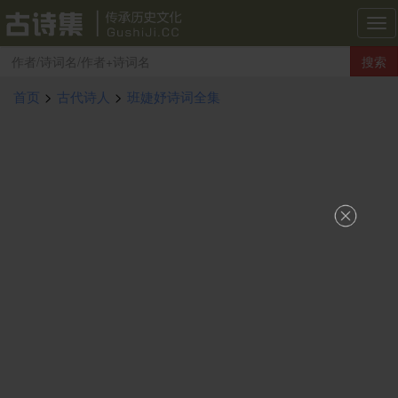
古
诗
搜索
集
导
首页
>
古代诗人
>
班婕妤诗词全集
航