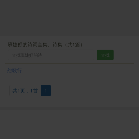
班婕妤的诗词全集、诗集（共1篇）
查找
怨歌行
共1页，1首
1