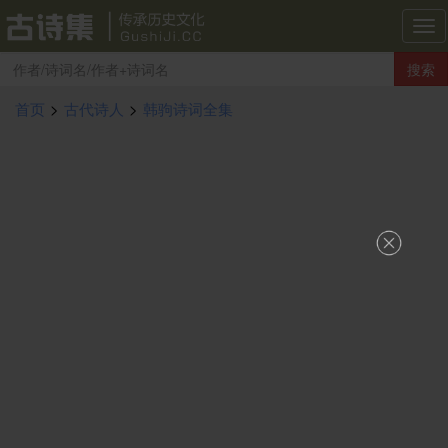
古
诗
搜索
集
导
首页
>
古代诗人
>
韩驹诗词全集
航