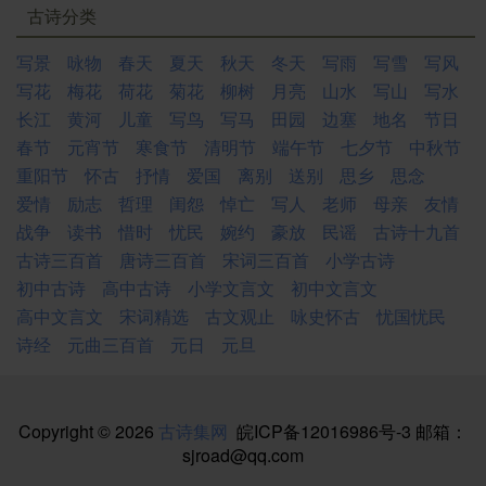
古诗分类
写景
咏物
春天
夏天
秋天
冬天
写雨
写雪
写风
写花
梅花
荷花
菊花
柳树
月亮
山水
写山
写水
长江
黄河
儿童
写鸟
写马
田园
边塞
地名
节日
春节
元宵节
寒食节
清明节
端午节
七夕节
中秋节
重阳节
怀古
抒情
爱国
离别
送别
思乡
思念
爱情
励志
哲理
闺怨
悼亡
写人
老师
母亲
友情
战争
读书
惜时
忧民
婉约
豪放
民谣
古诗十九首
古诗三百首
唐诗三百首
宋词三百首
小学古诗
初中古诗
高中古诗
小学文言文
初中文言文
高中文言文
宋词精选
古文观止
咏史怀古
忧国忧民
诗经
元曲三百首
元日
元旦
Copyright © 2026
古诗集网
皖ICP备12016986号-3
邮箱：
sjroad@qq.com