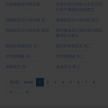
次韵钱逊叔侍郎见简
往岁自京口与曾公永宏父同
行至下蜀因次前韵简之
钱逊叔见示小诗次韵 其一
钱逊叔见示小诗次韵 其三
钱逊叔见示小诗次韵 其四
抚州邂逅彦正提刑道旧感叹
輙书长句奉呈
题伯时所画宫女 其一
题伯时所画宫女 其二
次韵游橘陂 其一
次韵游橘陂 其二
送曾宏父 其一
送曾宏父 其二
共9页，428首
1
2
3
4
5
6
7
8
9
…
9