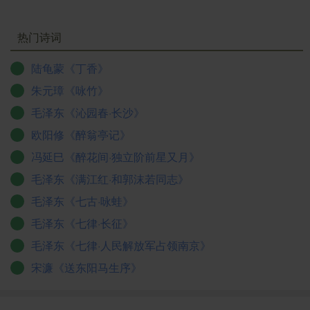
热门诗词
陆龟蒙《丁香》
朱元璋《咏竹》
毛泽东《沁园春·长沙》
欧阳修《醉翁亭记》
冯延巳《醉花间·独立阶前星又月》
毛泽东《满江红·和郭沫若同志》
毛泽东《七古·咏蛙》
毛泽东《七律·长征》
毛泽东《七律·人民解放军占领南京》
宋濂《送东阳马生序》