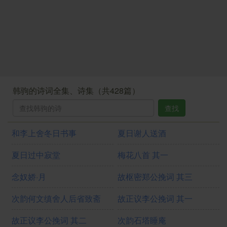
韩驹的诗词全集、诗集（共428篇）
查找
和李上舍冬日书事
夏日谢人送酒
夏日过中寂堂
梅花八首 其一
念奴娇·月
故枢密郑公挽词 其三
次韵何文缜舍人后省致斋
故正议李公挽词 其一
故正议李公挽词 其二
次韵石塔睡庵