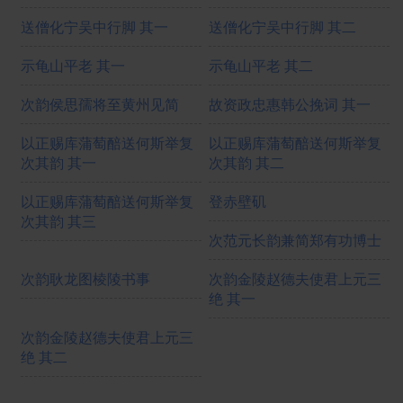
送僧化宁吴中行脚 其一
送僧化宁吴中行脚 其二
示龟山平老 其一
示龟山平老 其二
次韵侯思孺将至黄州见简
故资政忠惠韩公挽词 其一
以正赐库蒲萄醅送何斯举复
以正赐库蒲萄醅送何斯举复
次其韵 其一
次其韵 其二
以正赐库蒲萄醅送何斯举复
登赤壁矶
次其韵 其三
次范元长韵兼简郑有功博士
次韵耿龙图棱陵书事
次韵金陵赵德夫使君上元三
绝 其一
次韵金陵赵德夫使君上元三
绝 其二