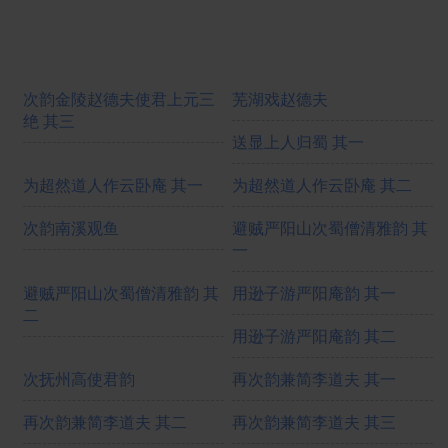
次韵金陵赵德夫使君上元三
芜湖戏赵德夫
绝 其三
送显上人归蜀 其一
为超然道人作云卧庵 其一
为超然道人作云卧庵 其二
次韵南溪观鱼
避贼严阳山次蜀僧清雅韵 其
一
避贼严阳山次蜀僧清雅韵 其
用逊子游严阳庵韵 其一
二
用逊子游严阳庵韵 其二
次抚州高使君韵
再次韵兼简李道夫 其一
再次韵兼简李道夫 其二
再次韵兼简李道夫 其三