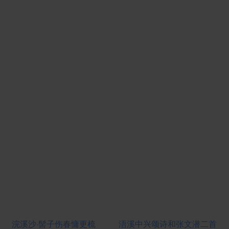
浣溪沙·髻子伤春慵更梳
浯溪中兴颂诗和张文潜二首