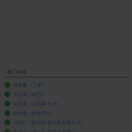
热门诗词
陆龟蒙《丁香》
朱元璋《咏竹》
毛泽东《沁园春·长沙》
欧阳修《醉翁亭记》
冯延巳《醉花间·独立阶前星又月》
毛泽东《满江红·和郭沫若同志》