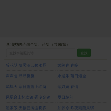
李清照的诗词全集、诗集（共95篇）
查找
醉花阴·薄雾浓云愁永昼
武陵春·春晚
声声慢·寻寻觅觅
永遇乐·落日熔金
鹧鸪天·寒日萧萧上琐窗
念奴娇·春情
凤凰台上忆吹箫·香冷金猊
夏日绝句
渔家傲·天接云涛连晓雾
如梦令·昨夜雨疏风骤