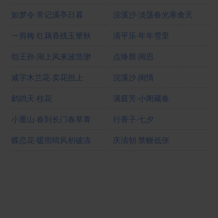
如梦令·常记溪亭日暮
浣溪沙·淡荡春光寒食天
一剪梅·红藕香残玉簟秋
清平乐·年年雪里
怨王孙·湖上风来波浩渺
点绛唇·闺思
减字木兰花·卖花担上
浣溪沙·闺情
鹧鸪天·桂花
满庭芳·小阁藏春
小重山·春到长门春草青
行香子·七夕
蝶恋花·暖雨晴风初破冻
庆清朝·禁幄低张