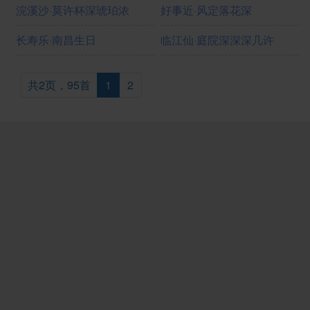
浣溪沙·莫许杯深琥珀浓
好事近·风定落花深
长寿乐·南昌生日
临江仙·庭院深深深几许
共2页，95首
1
2