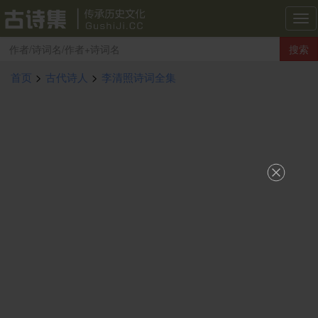
古
诗
搜索
集
导
首页
>
古代诗人
>
李清照诗词全集
航