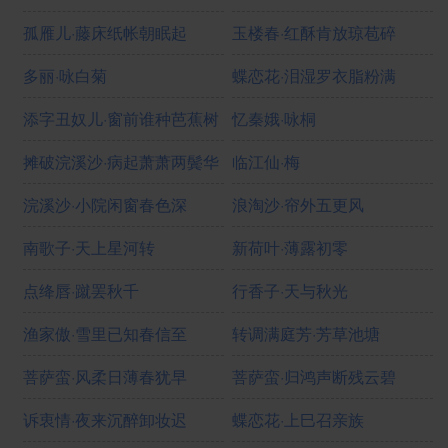
孤雁儿·藤床纸帐朝眠起
玉楼春·红酥肯放琼苞碎
多丽·咏白菊
蝶恋花·泪湿罗衣脂粉满
添字丑奴儿·窗前谁种芭蕉树
忆秦娥·咏桐
摊破浣溪沙·病起萧萧两鬓华
临江仙·梅
浣溪沙·小院闲窗春色深
浪淘沙·帘外五更风
南歌子·天上星河转
新荷叶·薄露初零
点绛唇·蹴罢秋千
行香子·天与秋光
渔家傲·雪里已知春信至
转调满庭芳·芳草池塘
菩萨蛮·风柔日薄春犹早
菩萨蛮·归鸿声断残云碧
诉衷情·夜来沉醉卸妆迟
蝶恋花·上巳召亲族