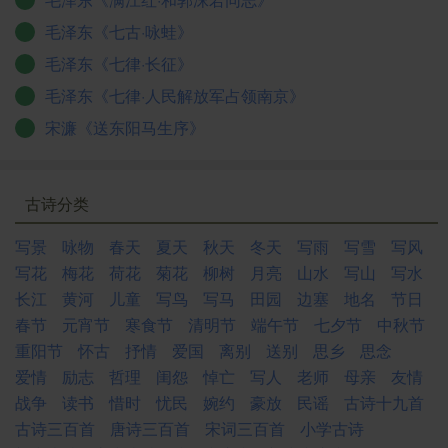
毛泽东《七古·咏蛙》
毛泽东《七律·长征》
毛泽东《七律·人民解放军占领南京》
宋濂《送东阳马生序》
古诗分类
写景
咏物
春天
夏天
秋天
冬天
写雨
写雪
写风
写花
梅花
荷花
菊花
柳树
月亮
山水
写山
写水
长江
黄河
儿童
写鸟
写马
田园
边塞
地名
节日
春节
元宵节
寒食节
清明节
端午节
七夕节
中秋节
重阳节
怀古
抒情
爱国
离别
送别
思乡
思念
爱情
励志
哲理
闺怨
悼亡
写人
老师
母亲
友情
战争
读书
惜时
忧民
婉约
豪放
民谣
古诗十九首
古诗三百首
唐诗三百首
宋词三百首
小学古诗