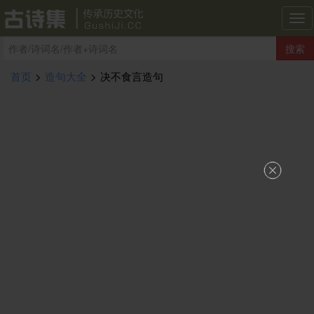
古
诗
搜索
集
导
首页
>
造句大全
>
决不食言造句
航