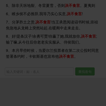
5、除非天坼地裂、冬雷夏雪，否则
决不食言
。夏夷则
6、睢乡侯不必推辞,我等乃实心实意,
决不食言
!
7、分茅胙土之赏,
决不食言
!当王承恩阅读诏书时候,崇祯
焦急地从龙椅上突然站起,在暖阁中走来走去。
8、好!是条汉子!余勇可贾!你赢了她,我就放你,
决不食言
;
输了嘛,从今往后你老老实实服从、侍侯我们。
9、本月早些时侯，当爱尔兰投票者在第二次公投时同意
签署条约时，卡钦斯基也宣布他
决不食言
。