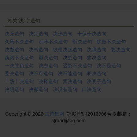
相关“决”字造句
决无造句
决别造句
决选造句
十荡十决造句
久悬不决造句
沉吟不决造句
斩决造句
犹疑不决造句
决撒造句
决窍造句
纵横决荡造句
决骤造句
要决造句
踌躇不决造句
勇决造句
决疑造句
痛决造句
一决胜负造句
决志造句
迟疑不决造句
决不是造句
委决造句
决不可造句
决不能造句
明决造句
十荡十决造句
决择造句
票决造句
决明子造句
决明造句
决撒造句
决没有造句
口决造句
Copyright © 2026
古诗集网
皖ICP备12016986号-3
邮箱：
sjroad@qq.com