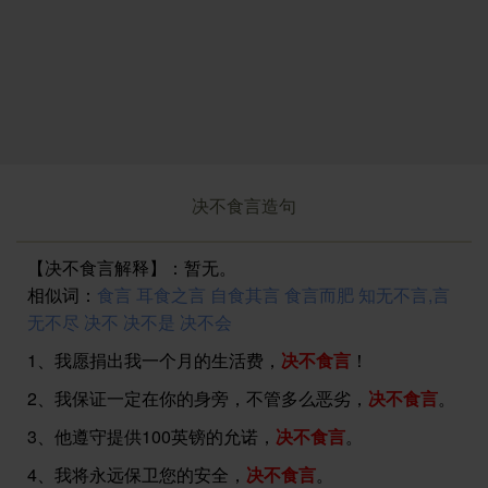
决不食言造句
【决不食言解释】：暂无。
相似词：
食言
耳食之言
自食其言
食言而肥
知无不言,言
无不尽
决不
决不是
决不会
1、我愿捐出我一个月的生活费，
决不食言
！
2、我保证一定在你的身旁，不管多么恶劣，
决不食言
。
3、他遵守提供100英镑的允诺，
决不食言
。
4、我将永远保卫您的安全，
决不食言
。