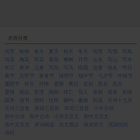
古诗分类
写景
咏物
春天
夏天
秋天
冬天
写雨
写雪
写风
写花
梅花
荷花
菊花
柳树
月亮
山水
写山
写水
长江
黄河
儿童
写鸟
写马
田园
边塞
地名
节日
春节
元宵节
寒食节
清明节
端午节
七夕节
中秋节
重阳节
怀古
抒情
爱国
离别
送别
思乡
思念
爱情
励志
哲理
闺怨
悼亡
写人
老师
母亲
友情
战争
读书
惜时
忧民
婉约
豪放
民谣
古诗十九首
古诗三百首
唐诗三百首
宋词三百首
小学古诗
初中古诗
高中古诗
小学文言文
初中文言文
高中文言文
宋词精选
古文观止
咏史怀古
忧国忧民
诗经