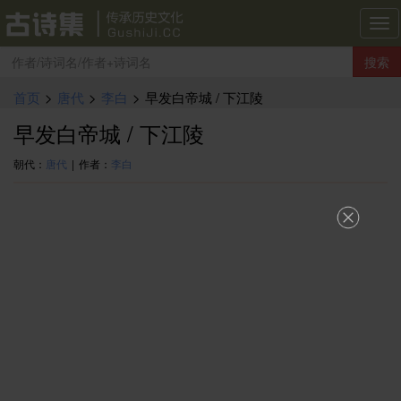
古
诗
搜索
集
导
首页
>
唐代
>
李白
>
早发白帝城 / 下江陵
航
早发白帝城 / 下江陵
朝代：
唐代
|
作者：
李白