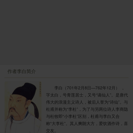
种激情，所以在雄峻和迅疾中，又有豪情和欢悦。快船
快意，给读者留下了广阔的想象余地。为了表达畅快的
心情，诗人还特意用上平“删”韵的“间”、“还”、“山”来作韵
脚，使全诗显得格外悠扬、轻快，回味悠长。
作者李白简介
李白（701年2月8日—762年12月） ，
字太白，号青莲居士，又号“谪仙人”。是唐代
伟大的浪漫主义诗人，被后人誉为“诗仙”。与
杜甫并称为“李杜”，为了与另两位诗人李商隐
与杜牧即“小李杜”区别，杜甫与李白又合
称“大李杜”。其人爽朗大方，爱饮酒作诗，喜
交友。