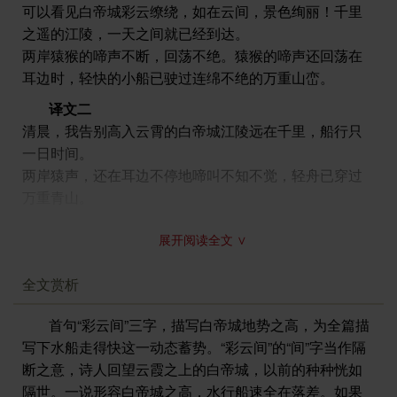
可以看见白帝城彩云缭绕，如在云间，景色绚丽！千里
之遥的江陵，一天之间就已经到达。
两岸猿猴的啼声不断，回荡不绝。猿猴的啼声还回荡在
耳边时，轻快的小船已驶过连绵不绝的万重山峦。
译文二
清晨，我告别高入云霄的白帝城江陵远在千里，船行只
一日时间。
两岸猿声，还在耳边不停地啼叫不知不觉，轻舟已穿过
万重青山。
注释
展开阅读全文 ∨
⑴发：启程。白帝城：故址在今重庆市奉节县白帝山
上。杨齐贤注：“白帝城，公孙述所筑。初，公孙述至鱼
全文赏析
复，有白龙出井中，自以承汉土运，故称白帝，改鱼复
为白帝城。”王琦注：“白帝城，在夔州奉节县，与巫山相
首句“彩云间”三字，描写白帝城地势之高，为全篇描
近。所谓彩云，正指巫山之云也。”
写下水船走得快这一动态蓄势。“彩云间”的“间”字当作隔
⑵朝：早晨。辞：告别。彩云间：因白帝城在白帝山
断之意，诗人回望云霞之上的白帝城，以前的种种恍如
上，地势高耸，从山下江中仰望，仿佛耸入云间。
隔世。一说形容白帝城之高，水行船速全在落差。如果