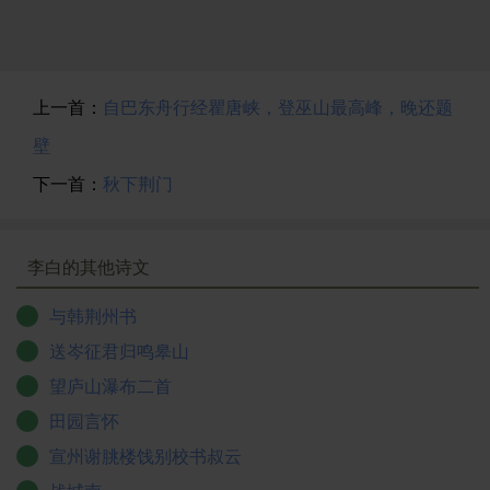
上一首：
自巴东舟行经瞿唐峡，登巫山最高峰，晚还题
壁
下一首：
秋下荆门
李白的其他诗文
与韩荆州书
送岑征君归鸣皋山
望庐山瀑布二首
田园言怀
宣州谢朓楼饯别校书叔云