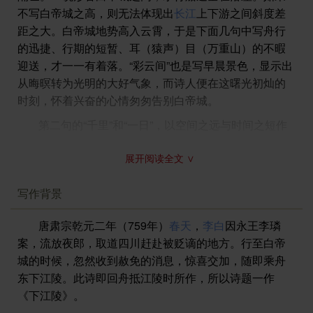
⑶江陵：今湖北荆州市。从白帝城到江陵约一千二百
不写白帝城之高，则无法体现出
长江
上下游之间斜度差
里，其间包括七百里三峡。
郦道元
《三峡》：“自三峡七
距之大。白帝城地势高入云霄，于是下面几句中写舟行
百里中，两岸连山，略无阙处。重岩叠障，隐天蔽日，
的迅捷、行期的短暂、耳（猿声）目（万重山）的不暇
自非亭午时分，不见曦月。至于夏水襄陵，沿溯（或
迎送，才一一有着落。“彩云间”也是写早晨景色，显示出
泝）阻绝。或王命急宣，有时朝发白帝，暮到江陵，其
从晦暝转为光明的大好气象，而诗人便在这曙光初灿的
间千二百时里，虽乘奔御风，不以疾也。春冬之时，则
时刻，怀着兴奋的心情匆匆告别白帝城。
素湍绿潭，回清倒影。绝巘（或巚）多生怪柏，悬泉瀑
第二句的“千里”和“一日”，以空间之远与时间之短作
布，飞漱其间。清荣峻茂，良多趣味。每至晴初霜旦，
悬殊对比。这里，巧妙的地方在于那个“还”字上。“还”，
林寒涧肃，常有高猿长啸，属引凄异。空谷传响，哀啭
展开阅读全文 ∨
归来的意思。它不仅表现出诗人“一日”而行“千里”的痛
久绝。故渔者歌曰：‘巴东三峡巫峡长，猿鸣三声泪沾
快，也隐隐透露出遇赦的喜悦。江陵本非
李白
的家乡，
裳。’”还：归；返回。
写作背景
而“还”字却亲切得如同回乡一样。一个“还”字，暗处传
⑷猿：猿猴。啼：鸣、叫。住：停息。
神，值得读者细细玩味。
⑸万重山：层层叠叠的山，形容有许多。
唐肃宗乾元二年（759年）
春天
，
李白
因永王李璘
第三句的境界更为神妙。古时长江三峡，“常有高猿
案，流放夜郎，取道四川赶赴被贬谪的地方。行至白帝
长啸”。诗人说“啼不住”，是因为他乘坐飞快的轻舟行驶
城的时候，忽然收到赦免的消息，惊喜交加，随即乘舟
在长江上，耳听两岸的猿啼声，又看见两旁的山影，猿
东下江陵。此诗即回舟抵江陵时所作，所以诗题一作
啼声不止一处，山影也不止一处，由于舟行人速，使得
《下江陵》。
啼声和山影在耳目之间成为“浑然一片”，这就是李白在出