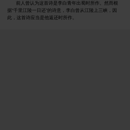
前人曾认为这首诗是李白青年出蜀时所作。然而根
峡时为猿声山影所感受的情景。身在这如脱弦之箭、顺
据“千里江陵一日还”的诗意，李白曾从江陵上三峡，因
流直下的船上，诗人感到十分畅快和兴奋。
清代
桂馥称
此，这首诗应当是他返还时所作。
赞：“妙在第三句，能使通首精神飞越。”（《札朴》）
瞬息之间，“轻舟”已过“万重山”。为了形容船快，诗
人除了用猿声山影来烘托，还给船的本身添上了一
个“轻”字。直说船快，那便显得笨拙；而这个“轻”字，却
别有一番意蕴。三峡水急滩险，诗人溯流而上时，不仅
觉得船重，而且心情更为滞重，“三朝上黄牛，三暮行太
迟。三朝又三暮，不觉鬓成丝”（《上三峡》）。如今顺
流而下，行船轻如无物，船的快速读者可想而知。而“危
乎高哉”的“万重山”一过，轻舟进入坦途，诗人历尽艰
险、进入康庄旅途的快感，也自然而然地表现出来了。
这最后两句，既是
写景
，又是比兴，既是个人心情的表
达，又是人生经验的总结，因物兴感，精妙无伦。
全诗给人一种锋棱挺拔、空灵飞动之感。然而只看这
首诗的气势的豪爽，笔姿的骏利，还不能完备地理解全
诗。全诗洋溢的是诗人经过艰难岁月之后突然迸发的一