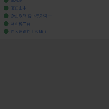
战城南
夏日山中
杂曲歌辞 宫中行乐词 一
咏山樽二首
白云歌送刘十六归山