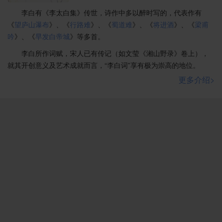
李白有《李太白集》传世，诗作中多以醉时写的，代表作有
《
望庐山瀑布
》、《
行路难
》、《
蜀道难
》、《
将进酒
》、《
梁甫
吟
》、《
早发白帝城
》等多首。
李白所作词赋，宋人已有传记（如文莹《湘山野录》卷上），
就其开创意义及艺术成就而言，“李白词”享有极为崇高的地位。
更多介绍>