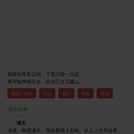
朝辞白帝彩云间，千里江陵一日还。
两岸猿声啼不住，轻舟已过万重山。
唐诗三百首
写山
长江
地名
喜悦
译文/注释
译文
清晨，朝霞满天，我就要踏上归程。从江上往高处看，